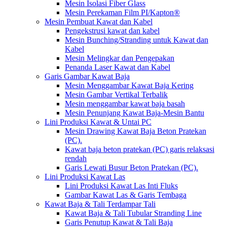
Mesin Isolasi Fiber Glass
Mesin Perekaman Film PI/Kapton®
Mesin Pembuat Kawat dan Kabel
Pengekstrusi kawat dan kabel
Mesin Bunching/Stranding untuk Kawat dan
Kabel
Mesin Melingkar dan Pengepakan
Penanda Laser Kawat dan Kabel
Garis Gambar Kawat Baja
Mesin Menggambar Kawat Baja Kering
Mesin Gambar Vertikal Terbalik
Mesin menggambar kawat baja basah
Mesin Penunjang Kawat Baja-Mesin Bantu
Lini Produksi Kawat & Untai PC
Mesin Drawing Kawat Baja Beton Pratekan
(PC).
Kawat baja beton pratekan (PC) garis relaksasi
rendah
Garis Lewati Busur Beton Pratekan (PC).
Lini Produksi Kawat Las
Lini Produksi Kawat Las Inti Fluks
Gambar Kawat Las & Garis Tembaga
Kawat Baja & Tali Terdampar Tali
Kawat Baja & Tali Tubular Stranding Line
Garis Penutup Kawat & Tali Baja