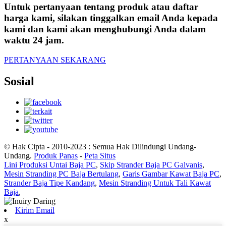
Untuk pertanyaan tentang produk atau daftar
harga kami, silakan tinggalkan email Anda kepada
kami dan kami akan menghubungi Anda dalam
waktu 24 jam.
PERTANYAAN SEKARANG
Sosial
© Hak Cipta - 2010-2023 : Semua Hak Dilindungi Undang-
Undang.
Produk Panas
-
Peta Situs
Lini Produksi Untai Baja PC
,
Skip Strander Baja PC Galvanis
,
Mesin Stranding PC Baja Bertulang
,
Garis Gambar Kawat Baja PC
,
Strander Baja Tipe Kandang
,
Mesin Stranding Untuk Tali Kawat
Baja
,
Kirim Email
x