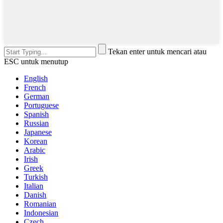
Tekan enter untuk mencari atau
ESC untuk menutup
English
French
German
Portuguese
Spanish
Russian
Japanese
Korean
Arabic
Irish
Greek
Turkish
Italian
Danish
Romanian
Indonesian
Czech