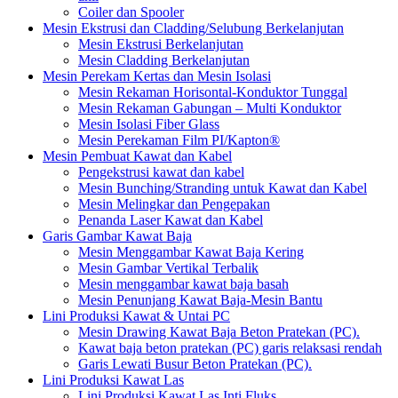
Coiler dan Spooler
Mesin Ekstrusi dan Cladding/Selubung Berkelanjutan
Mesin Ekstrusi Berkelanjutan
Mesin Cladding Berkelanjutan
Mesin Perekam Kertas dan Mesin Isolasi
Mesin Rekaman Horisontal-Konduktor Tunggal
Mesin Rekaman Gabungan – Multi Konduktor
Mesin Isolasi Fiber Glass
Mesin Perekaman Film PI/Kapton®
Mesin Pembuat Kawat dan Kabel
Pengekstrusi kawat dan kabel
Mesin Bunching/Stranding untuk Kawat dan Kabel
Mesin Melingkar dan Pengepakan
Penanda Laser Kawat dan Kabel
Garis Gambar Kawat Baja
Mesin Menggambar Kawat Baja Kering
Mesin Gambar Vertikal Terbalik
Mesin menggambar kawat baja basah
Mesin Penunjang Kawat Baja-Mesin Bantu
Lini Produksi Kawat & Untai PC
Mesin Drawing Kawat Baja Beton Pratekan (PC).
Kawat baja beton pratekan (PC) garis relaksasi rendah
Garis Lewati Busur Beton Pratekan (PC).
Lini Produksi Kawat Las
Lini Produksi Kawat Las Inti Fluks